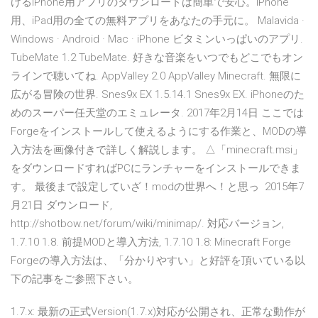
けるiPhone用アプリのダウンロードは簡単で安心。iPhone
用、iPad用の全ての無料アプリをあなたの手元に。 Malavida ·
Windows · Android · Mac · iPhone ビタミンいっぱいのアプリ.
TubeMate 1.2 TubeMate. 好きな音楽をいつでもどこでもオン
ラインで聴いてね. AppValley 2.0 AppValley Minecraft. 無限に
広がる冒険の世界. Snes9x EX 1.5.14.1 Snes9x EX. iPhoneのた
めのスーパー任天堂のエミュレータ. 2017年2月14日 ここでは
Forgeをインストールして使えるようにする作業と、MODの導
入方法を画像付きで詳しく解説します。 △「minecraft.msi」
をダウンロードすればPCにランチャーをインストールできま
す。 最後まで設定していざ！modの世界へ！と思っ 2015年7
月21日 ダウンロード,
http://shotbow.net/forum/wiki/minimap/. 対応バージョン,
1.7.10 1.8. 前提MODと導入方法, 1.7.10 1.8: Minecraft Forge
Forgeの導入方法は、「分かりやすい」と好評を頂いている以
下の記事をご参照下さい。
1.7.x: 最新の正式Version(1.7.x)対応が公開され、正常な動作が