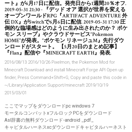
ート』が6月17日に配信。発売日から1週間20％オフ.
2019-05-31 21:30 · 『デッド オア 選択が世界を変える
オープンワールドRPG『ARTIFACT ADVENTURE 外
伝 DX』がSwitchで6月6日に配信. 2019-05-31 17:30 圧
倒的な臨場感はどのように生み出されたのか？ ポケ
モン スリープ』やクラウドサービス“Pokemon
HOME”が発表。“ポケモン リネージュM』先行ダウ
ンロードがスタート。 【5月20日のまとめ記事】
『Flan』配信や『MINECRAFT EARTH』発表.
2016/08/13 2016/10/26 Pixelmon, the Pokemon Mod for
Minecraft Download and install Minecraft Forge API Open up
finder, Press Command+Shift+G, Copy and paste this code in
~/Library/Application Support/minecraft 2019/10/19
2015/03/01
ここでマップをダウンロードpc windows 7
モータルコンバットxフルロックPCをダウンロード
Asl辞書の無料ダウンロード-android _pdf_
キャピタルハーネスxcダウンロードキャピタルハーネスト