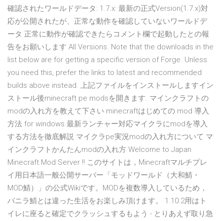
確認されたワールドデータ: 1.7.x: 最新の正式Version(1.7.x)対
応が公開されたが、正常な動作を確認していないワールドデ
ータ 正常に動作が確認できたらコメント欄で起動したとの報
告をお願いします All Versions. Note that the downloads in the
list below are for getting a specific version of Forge. Unless
you need this, prefer the links to latest and recommended
builds above instead. 上記ファイルをインストールしますイン
ストール後minecraft pe modsを開きます. マインクラフトの
modの入れ方を教えて下さい minecraftはじめての mod 導入
方法 for windows 最新ランチャー対応マイクラにmodを導入
する方法を徹底解説 マイクラpe実況modの入れ方について マ
インクラフトかんたんmodの入れ方 Welcome to Japan
Minecraft Mod Server !! このサイトは，Minecraftマルチプレ
イ用日本語一般公開サーバー「モッドワールド（大和鯖・
MOD鯖）」の公式Wikiです。MODを複数導入しているため，
バニラ鯖とは違った生活をお楽しみ頂けます。 1.10.2用はト
イレに座ると確定でクラッシュするもよう - とりあえず取り急