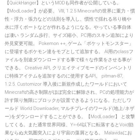
【QuickHanger】というMODも同作者が公開している。
【ModLoader】が必要。 VIII, 1.2.5 Minecraftの世界に重力・慣
性・浮力・張力などの法則を導入し、慣性で揺れる吊り橋や
水に浮くボートなどが作れるようになる。やっている事自体
は凄い ランダム歩行、サイズ縮小、PC用のスキン追加により
外見変更可能。 Pokemon ++, ゲーム「ポケットモンスター」
に登場するポケモン達をモブとして追加する。 AI用のclassフ
ァイルを別途ダウンロードする事で様々な作業をさせる事が
できる。 Creative API, クリエイティブモードのインベントリ
に特殊アイテムを追加するのに使用するAPI。 pitman-87,
1.2.5. Customizor 導入後に新規作成したワールドにおいて
Minecraftの高さ制限がほぼ完全に解除され、PCの処理能力が
許す限り無限にブロックが設置できるようになる。ただしワ
ールド World Downloader, マルチプレイのワールド(地上/ネザ
ー)をダウンロードすることができる。【ModLoader】 と攻撃
してくる。また通常世界同様、Y=-64以下に転落するとVoid効
果ならぬ大気圏突入により宇宙の藻屑となる。 Malavidaにお