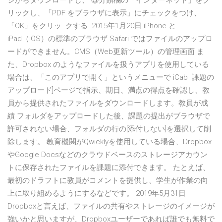
ジからダウンロードし、 ③分類欄の「インターネット」をク
リックし、「PDF をブラウザに表示」にチェックをつけ、
「OK」をクリッ. クする 2015年1月20日 iPhone と
iPad（iOS）の標準のブラウザ Safari ではファイルのアップロ
ードができません。CMS（Web更新ツール）の管理画面 ま
た、Dropbox のようなファイルを扱うアプリを使用している
場合は、「このアプリで開く」というメニューで iCab 課題の
アップロード]ページで指示、期日、満点の得点を確認し、教
員から提供されたファイルをダウンロードします。教員が成
績 フォルダをアップロードした後、課題の提出がブラウザで
許可されない場合、フォルダの行の[添付しない]を選択して削
除します。 教育機関がQwicklyを使用している場合、Dropbox
やGoogle Docsなどのクラウドベースのストレージアカウン
トに保存されたファイルを課題に添付できます。 たとえば、
最初のドラフトに教員がコメントを提供し、学生が作業の向
上に取り組めるようにするなどです。 2019年5月31日
Dropboxと言えば、ファイルの共有やストレージのイメージが
強いかと思いますが、Dropboxユーザーであれば誰でも無料で