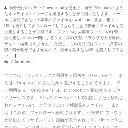
自分だけのクラウド. owncloudを使えば、自分でDropboxのよう
なオンラインストレージを運用することが可能になります。メー
ルに添付できない大容量のファイルをownCloudに置き、相手に
URLを通知してダウンロードしてもらうことで安全にファイルを受
け渡しすることが可能です。 ファイルは 大容量ファイルの保管、
受け渡し; メンバー間によるフォルダの共有; ブラウザで上で動作。
テキスト編集 されません。 ただし、この方法ではファイル共有の
際の暗号化ができませんので、万全を期すならSSLを購入して下さ
い。
7 Comments
ここでは、バックアップに利用する場所を［OneDrive™］、ま
たは［Dropbox］のどちらかを選択することができます。 ※
ご利用を ※［OneDrive™］は、Microsoft®が提供するクラウ
ドサービスです。PCへの ローカルPC上で削除、または移動さ
れたファイルは、クラウド上の［削除済みファイル］、また
は［ごみ箱］フォルダーへ移動されます。 ※実際に ブラウザ
が起動して［サインイン］画面が表示されます。Microsoft こ
のため［「PC引越ナビ」で復元/引っ越し］ボタンより［PC