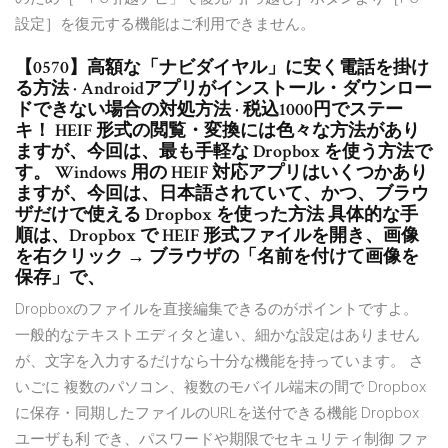
設定］を復元する機能はご利用できません。
【0570】高額な「ナビダイヤル」に安く電話を掛け
る方法 · Androidアプリがインストール・ダウンロー
ドできない場合の対処方法 · 税込1000円でステー
キ！ HEIF 形式の閲覧・変換には色々な方法があり
ますが、今回は、最も手軽な Dropbox を使う方法で
す。 Windows 用の HEIF 対応アプリはいくつかあり
ますが、今回は、日本語されていて、かつ、ブラウ
ザだけで使える Dropbox を使った方法 具体的な手
順は、Dropbox で HEIF 形式ファイルを開き、画像
を右クリック → ブラウザの「名前を付けて画像を
保存」で、
Dropboxのファイルを直接編集できるのがポイントですよ。
一般的なテキストエディタと違い、細かな設定はありません
が、文字を入力するだけなら十分な機能を持っています。 さ
いごに 複数のパソコン、複数のモバイル端末の間で Dropbox
に保存・同期したファイルのURLを送付できる機能 Dropbox
ユーザも利 でき、パスワードや期限でセキュリティ制御 ファ