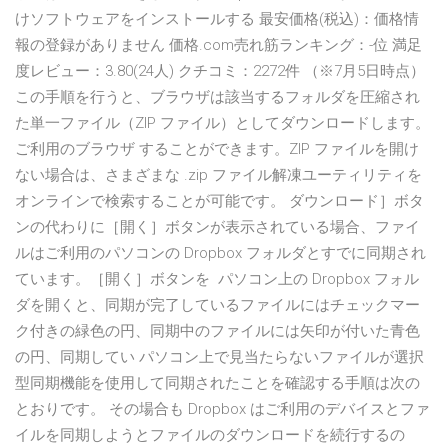
けソフトウェアをインストールする 最安価格(税込)：価格情
報の登録がありません 価格.com売れ筋ランキング：-位 満足
度レビュー：3.80(24人) クチコミ：2272件 （※7月5日時点）
この手順を行うと、ブラウザは該当するフォルダを圧縮され
た単一ファイル（ZIP ファイル）としてダウンロードします。
ご利用のブラウザ することができます。ZIP ファイルを開け
ない場合は、さまざまな .zip ファイル解凍ユーティリティを
オンラインで検索することが可能です。 ダウンロード］ボタ
ンの代わりに［開く］ボタンが表示されている場合、ファイ
ルはご利用のパソコンの Dropbox フォルダとすでに同期され
ています。［開く］ボタンを パソコン上の Dropbox フォル
ダを開くと、同期が完了しているファイルにはチェックマー
ク付きの緑色の円、同期中のファイルには矢印が付いた青色
の円、同期してい パソコン上で見当たらないファイルが選択
型同期機能を使用して同期されたことを確認する手順は次の
とおりです。 その場合も Dropbox はご利用のデバイスとファ
イルを同期しようとファイルのダウンロードを続行するの