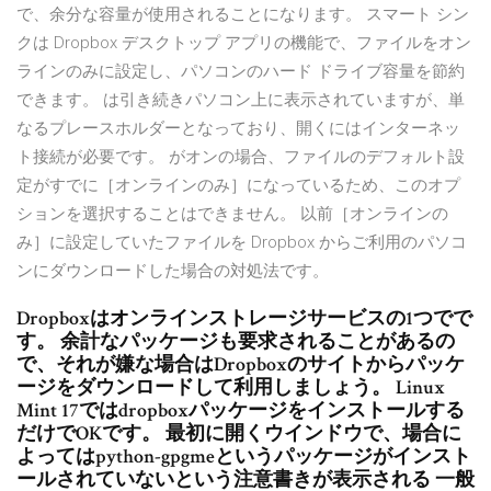
で、余分な容量が使用されることになります。 スマート シン
クは Dropbox デスクトップ アプリの機能で、ファイルをオン
ラインのみに設定し、パソコンのハード ドライブ容量を節約
できます。 は引き続きパソコン上に表示されていますが、単
なるプレースホルダーとなっており、開くにはインターネッ
ト接続が必要です。 がオンの場合、ファイルのデフォルト設
定がすでに［オンラインのみ］になっているため、このオプ
ションを選択することはできません。 以前［オンラインの
み］に設定していたファイルを Dropbox からご利用のパソコ
ンにダウンロードした場合の対処法です。
Dropboxはオンラインストレージサービスの1つでで
す。 余計なパッケージも要求されることがあるの
で、それが嫌な場合はDropboxのサイトからパッケ
ージをダウンロードして利用しましょう。 Linux
Mint 17ではdropboxパッケージをインストールする
だけでOKです。 最初に開くウインドウで、場合に
よってはpython-gpgmeというパッケージがインスト
ールされていないという注意書きが表示される 一般